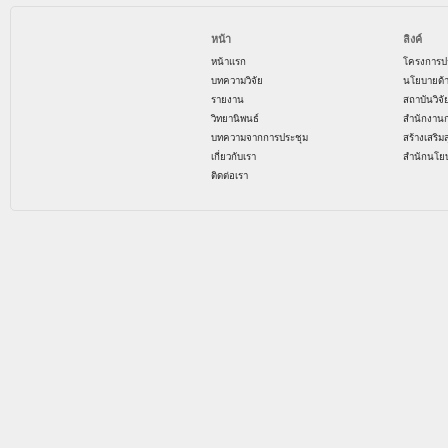
หน้า
ลิงค์
หน้าแรก
โครงการป
บทความวิจัย
นโยบายด้
รายงาน
สถาบันวิจ
วิทยานิพนธ์
สำนักงาน
บทความจากการประชุม
สร้างเสริม
เกี่ยวกับเรา
สำนักนโย
ติดต่อเรา