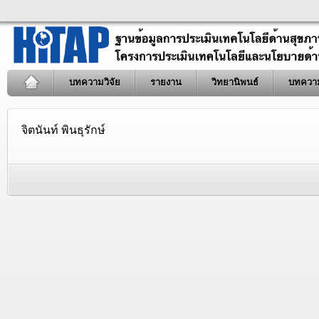
บทความวิจัย
รายงาน
วิทยานิพนธ์
บทควา
จิตนันท์ พินธุรักษ์