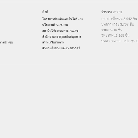
ลิงค์
จำนวนเอกสาร
เอกสารทั้งหมด 3,942 ชิ้น
โครงการประเมินเทคโนโลยีและ
บทความวิจัย 3,767 ชิ้น
นโยบายด้านสุขภาพ
รายงาน 10 ชิ้น
สถาบันวิจัยระบบสาธารณสุข
วิทยานิพนธ์ 165 ชิ้น
สำนักงานกองทุนสนับสนุนการ
บทความจากการประชุม 0 
ารประชุม
สร้างเสริมสุขภาพ
สำนักนโยบายและยุทธศาสตร์