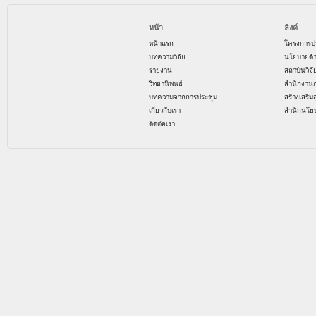
หน้า
ลิงค์
หน้าแรก
โครงการป
บทความวิจัย
นโยบายด้
รายงาน
สถาบันวิจ
วิทยานิพนธ์
สำนักงาน
บทความจากการประชุม
สร้างเสริม
เกี่ยวกับเรา
สำนักนโย
ติดต่อเรา