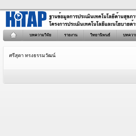
บทความวิจัย
รายงาน
วิทยานิพนธ์
บทควา
ศรีสุดา ทรงธรรมวัฒน์