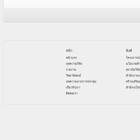
หน้า
ลิงค์
หน้าแรก
โครงการป
บทความวิจัย
นโยบายด้
รายงาน
สถาบันวิจ
วิทยานิพนธ์
สำนักงาน
บทความจากการประชุม
สร้างเสริม
เกี่ยวกับเรา
สำนักนโย
ติดต่อเรา