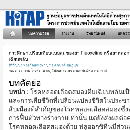
บทความวิจัย
รายงาน
วิทยานิพนธ์
บทควา
การศึกษาเปรียบเทียบแบบสุ่มของยา Fluoxetine หรือยาหลอกต่
เฉียบพลัน
สิริกัญญา หล่อวัฒนพงษา
*,
ร.อ.ศุภชาติ ชมภูนุช
กองอายุรกรรม โรงพยาบาลภูมิพลอดุลยเดช กรมแพทย์ทหารอากาศ
บทคัดย่อ
บทนำ
: โรคหลอดเลือดสมองตีบเฉียบพลันเป
และการเสียชีวิตที่เปลี่ยนแปลงชีวิตในประช
สืบเนื่องที่สำคัญของโรคหลอดเลือดสมองซึ่ง
การฟื้นตัวทางร่างกายเท่านั้น แต่ยังส่งผลต่
โรคหลอดเลือดสมองด้วย ฟลูออกซิทีนมีส่วน