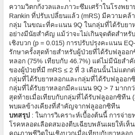
ความวิตกกังวลและภาวะซึมเศร้าในโรงพย
Rankin ที่ปรับเปลี่ยนแล้ว (mRS) มีความคล้า
กลุ่ม ในขณะที่คะแนน 9Q ในกลุ่มที่ได้รับยาหล
อย่างมีนัยสำคัญ แม้ว่าจะไม่เกินจุดตัดสำห
เชิงบวก (p = 0.015) การปรับปรุงคะแนน E
รักษาครั้งสุดท้ายสำหรับผู้ป่วยที่ได้รับฟลูออกซิ
หลอก (75% เทียบกับ 46.7%) แต่ไม่มีนัยสำคั
ของผู้ป่วยที่มี mRS ≤ 2 ที่ 3 เดือนนั้นไม่แต
กลุ่มที่ได้รับยาหลอกและกลุ่มที่ได้รับฟลูออกซิ
กลุ่มที่ได้รับยาหลอกมีคะแนน 9Q > 7 มากกว่า
สุดท้ายเมื่อเทียบกับกลุ่มที่ได้รับฟลูออกซิที
พบผลข้างเคียงที่สำคัญจากฟลูออกซิทีน
บทสรุป
: ในการวิเคราะห์เบื้องต้นนี้ การจ่ายฟ
โรคหลอดเลือดสมองตีบเฉียบพลันเผยให้เห็
คุณภาพชีวิตในเชิงบวกเมื่อเทียบกับยาหลอก 