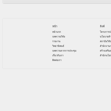
หน้า
ลิงค์
หน้าแรก
โครงการป
บทความวิจัย
นโยบายด้
รายงาน
สถาบันวิจ
วิทยานิพนธ์
สำนักงาน
บทความจากการประชุม
สร้างเสริม
เกี่ยวกับเรา
สำนักนโย
ติดต่อเรา