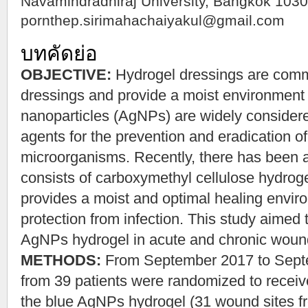
Navamindradhiraj University, Bangkok 10300
pornthep.sirimahachaiyakul@gmail.com
บทคัดย่อ
OBJECTIVE:
Hydrogel dressings are com
dressings and provide a moist environment 
nanoparticles (AgNPs) are widely considere
agents for the prevention and eradication o
microorganisms. Recently, there has been a
consists of carboxymethyl cellulose hydroge
provides a moist and optimal healing enviro
protection from infection. This study aimed 
AgNPs hydrogel in acute and chronic woun
METHODS:
From September 2017 to Sept
from 39 patients were randomized to receive 
the blue AgNPs hydrogel (31 wound sites fr