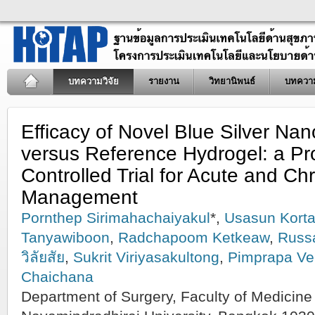
บทความวิจัย
รายงาน
วิทยานิพนธ์
บทควา
Efficacy of Novel Blue Silver Nan
versus Reference Hydrogel: a P
Controlled Trial for Acute and C
Management
Pornthep Sirimahachaiyakul
*,
Usasun Kort
Tanyawiboon
,
Radchapoom Ketkeaw
,
Russ
วิลัยสัย
,
Sukrit Viriyasakultong
,
Pimprapa Ve
Chaichana
Department of Surgery, Faculty of Medicine 