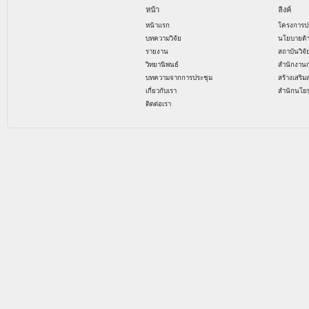
หน้า
ลิงค์
หน้าแรก
โครงการป
บทความวิจัย
นโยบายด้
รายงาน
สถาบันวิจ
วิทยานิพนธ์
สำนักงาน
บทความจากการประชุม
สร้างเสริม
เกี่ยวกับเรา
สำนักนโย
ติดต่อเรา