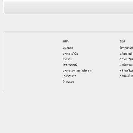
หน้า
ลิงค์
หน้าแรก
โครงการป
บทความวิจัย
นโยบายด้
รายงาน
สถาบันวิจ
วิทยานิพนธ์
สำนักงาน
บทความจากการประชุม
สร้างเสริม
เกี่ยวกับเรา
สำนักนโย
ติดต่อเรา