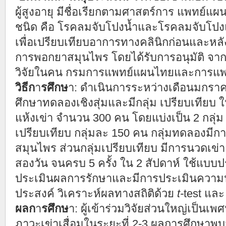
ผู้สูงอายุ มีชื่อเรียกตามศาสตร์การ แพทย์แผ
ชนิด คือ โรคลมจับโปงน้ำและโรคลมจับโปงแห
เพื่อเปรียบเทียบอาการทางคลินิกก่อนและห
การพอกยาสมุนไพร โดยได้รับการอนุมัติ 
วิจัยในคน กรมการแพทย์แผนไทยและการแพทย์
วิธีก
า
รศึกษ
า: ดำเนินการระหว่างเดือนมกราคม
ศึกษาทดลองเชิงสุ่มและมีกลุ่ม เปรียบเทียบ ใ
แห้งเข่า จำนวน 300 คน โดยแบ่งเป็น 2 กลุ่ม
เปรียบเทียบ กลุ่มละ 150 คน กลุ่มทดลองมี
สมุนไพร ส่วนกลุ่มเปรียบเทียบ มีการนวดเข่าอ
สองวัน จนครบ 5 ครั้ง ใน 2 สัปดาห์ ใช้แ
ประเมินผลการรักษาและมีการประเมินความ
ประสงค์ วิเคราะห์ผลทางสถิติด้วย
t-
test แล
ผลก
า
รศึกษ
า: ผู้เข้าร่วมวิจัยส่วนใหญ่เป็นเพ
ภาวะเข่าเสื่อมในระยะที่ 2-3 ผลการศึกษาพบว