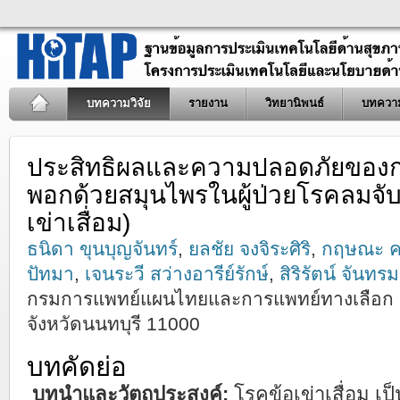
บทความวิจัย
รายงาน
วิทยานิพนธ์
บทควา
ประสิทธิผลและความปลอดภัยของก
พอกด้วยสมุนไพรในผู้ป่วยโรคลมจับ
เข่าเสื่อม)
ธนิดา ขุนบุญจันทร์
,
ยลชัย จงจิระศิริ
,
กฤษณะ ค
ปัทมา
,
เจนระวี สว่างอารีย์รักษ์
,
สิริรัตน์ จันทร
กรมการแพทย์แผนไทยและการแพทย์ทางเลือก 
จังหวัดนนทบุรี 11000
บทคัดย่อ
บทนำและวัตถุประสงค์:
โรคข้อเข่าเสื่อม เ