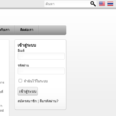
ค้นหา
ยวกับเรา
ติดต่อเรา
เข้าสู่ระบบ
อีเมล์
รหัสผ่าน
จำฉันไว้ในระบบ
การ
ที่
สมัครสมาชิก
|
ลืมรหัสผ่าน?
ศา
test