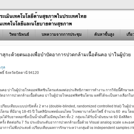
วิทยานิพนธ์
บทความจากการประชุม
ค้นหาขั้นสูง
เกี่
ุกะด้วยตนเองเพื่อบำบัดอาการปวดกล้ามเนื้อต้นคอ บ่าในผู้ป่วย
ะกุล
ิ์ จังหวัดปัตตานี 94120
นคอ บ่าในผู้ป่วยโรคออฟฟิศซินโดรมส่งผลต่อประสิทธิภาพการทำงาน การวิจัยนี้ศึกษาผล
ัดอาการปวดกล้ามเนื้อต้นคอ บ่าในผู้ป่วยโรคออฟฟิศซินโดรม ผลที่ได้จะเป็นทางเลือกใน
ียบเทียบแบบปกปิดทั้ง 2 ทาง (double-blinded, randomized controlled trial) ในผู้ป่วย
นโดรม ที่มีอายุ 18-45 ปี ในคลินิกแพทย์แผนไทย โรงพยาบาลโคกโพธิ์ จำนวน 60 คน โดย
ได้รับยาหลอกซึ่งเป็นน้ำมันที่ไม่มีสมุนไพร ทั้ง 2 กลุ่มจะได้รับน้ำมันขนาด 60 มิลลิลิตร
ครั้ง ติดต่อกัน 7 วัน ประเมินระดับอาการปวดกล้ามเนื้อด้วย Visual analog scale และอง
าการไม่พึงประสงค์ เปรียบเทียบผลการรักษาระหว่างกลุ่มด้วย independent samples
t
-