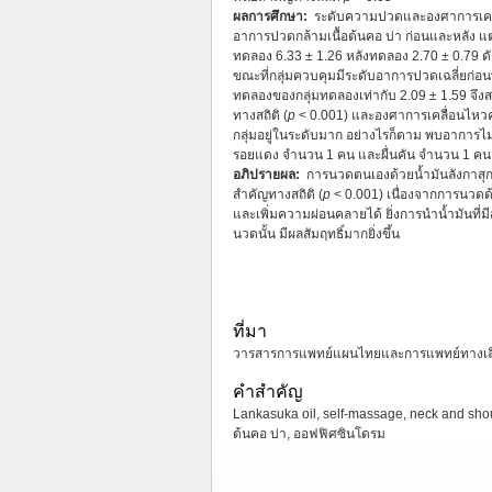
ผลการศึกษา:
ระดับความปวดและองศาการเคลื่
อาการปวดกล้ามเนื้อต้นคอ บ่า ก่อนและหลัง แตก
ทดลอง 6.33 ± 1.26 หลังทดลอง 2.70 ± 0.79 ดั
ขณะที่กลุ่มควบคุมมีระดับอาการปวดเฉลี่ยก่อน
ทดลองของกลุ่มทดลองเท่ากับ 2.09 ± 1.59 จึงส
ทางสถิติ (
p
< 0.001) และองศาการเคลื่อนไหวคอทั
กลุ่มอยู่ในระดับมาก อย่างไรก็ตาม พบอาการไม
รอยแดง จำนวน 1 คน และผื่นคัน จำนวน 1 คน
อภิปรายผล:
การนวดตนเองด้วยน้ำมันลังกาสุก
สำคัญทางสถิติ (
p
< 0.001) เนื่องจากการนวดด
และเพิ่มความผ่อนคลายได้ ยิ่งการนำน้ำมันที่
นวดนั้น มีผลสัมฤทธิ์มากยิ่งขึ้น
ที่มา
วารสารการแพทย์แผนไทยและการแพทย์ทางเลือก ป
คำสำคัญ
Lankasuka oil, self-massage, neck and shou
ต้นคอ บ่า, ออฟฟิศซินโดรม