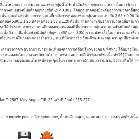
่อนไหวคอจากการนวดตนเองของกลุ่มที่ได้รับน้ำมันลังกาสุกะและยาหลอกในการรักษา
ต่างกันอย่างมีนัยสําคัญทางสถิติ (
p
< 0.001) โดยกลุ่มทดลองมีระดับอาการปวดเฉลี่ยก่
งนั้น ส่วนต่างระดับอาการปวดเฉลี่ยหลังการทดลองของกลุ่มทดลองเท่ากับ 3.63 ± 0.96 ใ
ทดลอง 5.90 ± 1.26 หลังทดลอง 3.83 ± 1.20 ดังนั้น ส่วนต่างระดับอาการปวดเฉลี่ยหลังก
รุปได้ว่า ระดับอาการปวดเฉลี่ยของกลุ่มทดลองดีขึ้นมากกว่ากลุ่มควบคุมอย่างมีนัยสำคัญ
้ง 6 ท่า เพิ่มขึ้นอย่างมีนัยสำคัญทางสถิติ (
p
< 0.05) ความพึงพอใจในภาพรวมของทั้ง 
่พึงประสงค์ในกลุ่มทดลองจำนวน 1 คน ที่มีอาการวิงเวียนศีรษะและกลุ่มควบคุมมีผิวหนังเ
ะสามารถลดระดับอาการปวดและเพิ่มองศาการเคลื่อนไหวของคอ 6 ทิศทาง ได้อย่างมีนัย
้วยตนเองจะไม่ออกแรงหนักเกินไป สามารถลดความตึงตัวของกล้ามเนื้อ ทำให้รู้สึกสบายต
มีส่วนประกอบของสมุนไพรที่มีสรรพคุณในการลดอาการอักเสบมาร่วมด้วย ยิ่งส่งเสริมให้กา
ี 2567, May-August ปีที่: 22 ฉบับที่ 2 หน้า 265-277
lder muscle pain, office syndrome, น้ำมันลังกาสุกะ, นวดตนเอง, อาการปวดกล้ามเนื้อ