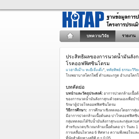
บทความวิจัย
รายงาน
ประสิทธิผลของการนวดน้ำมันลังกาส
โรคออฟฟิศซินโดรม
แวฮาลีเม๊าะ หะยีเจ๊ะเต๊ะ
*,
หทัยทิพย์ ธรรมะวิริย
โรงพยาบาลโคกโพธิ์ ตำบลมะกรูด อำเภอโคกโพธ
บทคัดย่อ
บทนำและวัตถุประสงค์:
อาการปวดกล้ามเนื้อต้
ของการนวดน้ำมันลังกาสุกะด้วยตนเองเพื่อบำบ
รักษาผู้ป่วยโรคออฟฟิศซินโดรม
วิธีการศึกษา:
การศึกษาเชิงทดลองโดยการสุ่มเปร
มีอาการปวดกล้ามเนื้อต้นคอ บ่าโรคออฟฟิศซิ
กลุ่มทดลองได้รับน้ำมันลังกาสุกะและกลุ่มควบคุม
สำหรับนวดบริเวณกล้ามเนื้อต้นคอ บ่า วันละ 1 
การเคลื่อนไหวคอ 6 ทิศทาง ความพึงพอใจและอ
ที่นัยสำคัญทางสถิติ
p
< 0.05