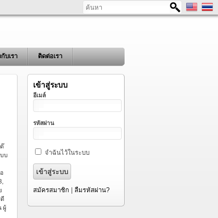
ค้นหา
ยวกับเรา
ติดต่อเรา
เข้าสู่ระบบ
อีเมล์
รหัสผ่าน
ด๊
จำฉันไว้ในระบบ
ะบบ
่อ
3,
สมัครสมาชิก
|
ลืมรหัสผ่าน?
ย
ดี
ผู้