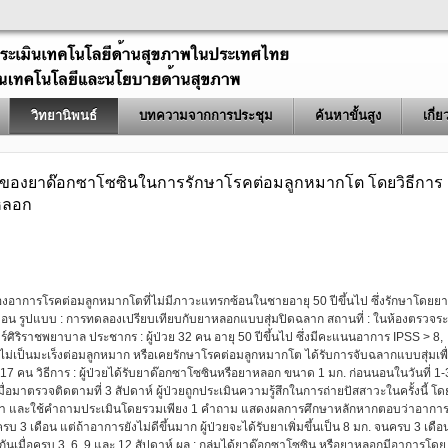
วิทยานิพนธ์
บทความจากการประชุม
ค้นหาขั้นสูง
เกี่
นของยาด๊อกซาโซซินในการรักษาโรคต่อมลูกหมากโต โดยวิธีการ
าหลอก
้นของอาการโรคต่อมลูกหมากโตที่ไม่มีภาวะแทรกซ้อนในชายอายุ 50 ปีขึ้นไป ซึ่งรักษาโดยยา
ือน รูปแบบ : การทดลองเปรียบเทียบกับยาหลอกแบบสุ่มปิดฉลาก สถานที่ : ในห้องตรวจร
ริราชพยาบาล ประชากร : ผู้ป่วย 32 คน อายุ 50 ปีขึ้นไป ซึ่งมีคะแนนอาการ IPSS > 8,
 ไม่เป็นมะเร็งต่อมลูกหมาก หรือเคยรักษาโรคต่อมลูกหมากโต ได้รับการจับฉลากแบบสุ่มเพื
คน วิธีการ : ผู้ป่วยได้รับยาด๊อกซาโซซินหรือยาหลอก ขนาด 1 มก. ก่อนนอนในวันที่ 1-
เมื่อมาตรวจติดตามที่ 3 สัปดาห์ ผู้ป่วยถูกประเมินความรู้สึกในการถ่ายปัสสาวะในครั้งนี้ โด
ด้ยา และใช้คำถามประเมินโดยรวมเพียง 1 คำถาม แสดงผลการศึกษาหลักหากตอบว่าอาการ
 3 เดือน แต่ถ้าอาการยังไม่ดีขึ้นมาก ผู้ป่วยจะได้รับยาเพิ่มขึ้นเป็น 8 มก. จนครบ 3 เดือน 
เมื่อครบ 3, 6, 9 และ 12 สัปดาห์ ผล : กลุ่มได้ยาด๊อกซาโซซิน หรือยาหลอกมีอาการโดย