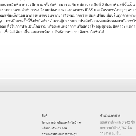
ประเมินที่มาตรวจติดตามครั้งสุดท้ายมารวมกัน แต่ถ้าประเมินที่ 6 สัปดาห์ ผลดีขึ้นเป็น
และยาหลอกตามลำดับการเปลี่ยนแปลงของคะแนนอาการ IPSS และอัตราการไหลสูงสุดขอ
หลอกเพียงเล็กน้อย อาการแทรกซ้อนจากยาจริงพบมากกว่าแต่ผลเปรียบเทียบในทุกด้านทาง
รุป : การศึกษาครั้งนี้ซึ่งจำกัดด้วยจำนวนผู้ป่วย พบว่าประสิทธิภาพระยะสั้นของยาด๊อกซาโ
ลอก ทั้งในการประเมินโดยรวม หรือคะแนนอาการ หรืออัตราไหลสูงสุดของปัสสาวะ แต่ถ้า
ษาเชื่อถือได้มากขึ้น และอาจเห็นประสิทธิภาพของยาด๊อกซาโซซินได้
ลิงค์
จำนวนเอกสาร
เอกสารทั้งหมด 3,942 ชิ้น
โครงการประเมินเทคโนโลยีและ
บทความวิจัย 3,767 ชิ้น
นโยบายด้านสุขภาพ
รายงาน 10 ชิ้น
สถาบันวิจัยระบบสาธารณสุข