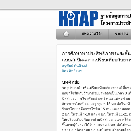
บทความวิจัย
รายงาน
การศึกษาหาประสิทธิภาพระยะสั้
แบบสุ่มปิดฉลากเปรียบเทียบกับย
อนุพันธ์ ตันติวงศ์
จิตร สิทธิอมร
บทคัดย่อ
วัตถุประสงค์ : เพื่อเปรียบเทียบอัตราการดีขึ
อกซาโซซินกับรักษาด้วยยาหลอกเป็นเวลา 3 เด
ปัสสาวะ ภาควิชาศัลยศาสตร์ คณะแพทยศาสตร์ศิ
อัตราการไหลปัสสาวะสูงสุด < 15 มล.ต่อวินาที
รักษาโดยยาด๊อกซาโซซิน 15 คน และยาหลอก 17 
2 มก. ในวันที่ 4-10 และ 4 มก. ในวันที่ 11-21 
ให้เปรียบเทียบกับการถ่ายปัสสาวะก่อนการไ
ขึ้นมากผู้ป่วยจะได้รับยาขนาด 4 มก. ต่อไปจนครบ
ป่วยจะมาติดตามและประเมินด้วยคำถามเดียวกัน