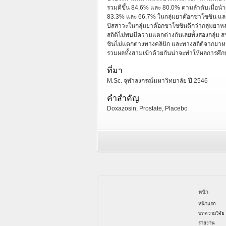
รวมดีขึ้น 84.6% และ 80.0% ตามลำดับเมื่อนำผล
83.3% และ 66.7% ในกลุ่มยาด๊อกซาโซซิน 
ปัสสาวะในกลุ่มยาด๊อกซาโซซินดีกว่ากลุ่มยา
สถิติไม่พบมีความแตกต่างกันเลยทั้งสองกลุ่ม ส
ซินไม่แตกต่างทางคลินิก และทางสถิติจากยาห
รวมผลทั้งสามเข้าด้วยกันน่าจะทำให้ผลการศึก
ที่มา
M.Sc. จุฬาลงกรณ์มหาวิทยาลัย ปี 2546
คำสำคัญ
Doxazosin, Prostate, Placebo
หน้า
หน้าแรก
บทความวิจัย
รายงาน