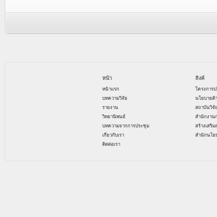
หน้า
ลิงค์
หน้าแรก
โครงการป
บทความวิจัย
นโยบายด้
รายงาน
สถาบันวิจ
วิทยานิพนธ์
สำนักงาน
บทความจากการประชุม
สร้างเสริม
เกี่ยวกับเรา
สำนักนโย
ติดต่อเรา