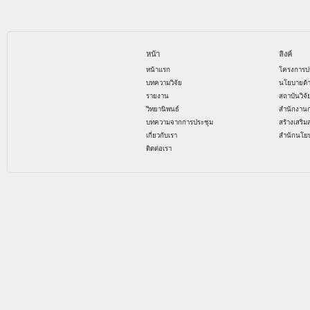
หน้า
ลิงค์
หน้าแรก
โครงการป
บทความวิจัย
นโยบายด้
รายงาน
สถาบันวิจ
วิทยานิพนธ์
สำนักงาน
บทความจากการประชุม
สร้างเสริม
เกี่ยวกับเรา
สำนักนโย
ติดต่อเรา