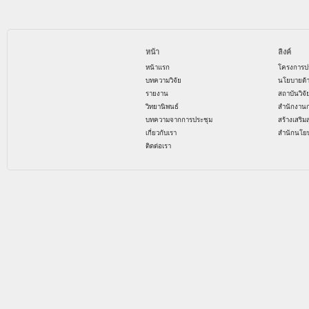
หน้า
ลิงค์
หน้าแรก
โครงการป
บทความวิจัย
นโยบายด้
รายงาน
สถาบันวิจ
วิทยานิพนธ์
สำนักงาน
บทความจากการประชุม
สร้างเสริม
เกี่ยวกับเรา
สำนักนโย
ติดต่อเรา