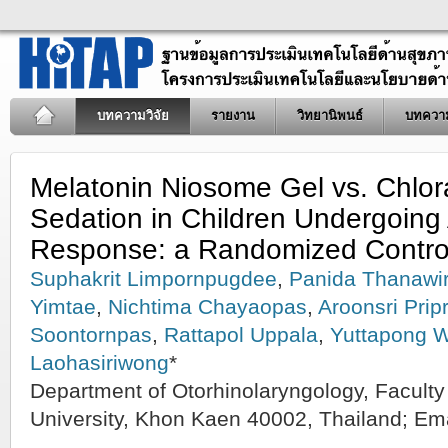
บทความวิจัย
รายงาน
วิทยานิพนธ์
บทควา
Melatonin Niosome Gel vs. Chlora
Sedation in Children Undergoing
Response: a Randomized Controll
Suphakrit Limpornpugdee
,
Panida Thanawir
Yimtae
,
Nichtima Chayaopas
,
Aroonsri Pri
Soontornpas
,
Rattapol Uppala
,
Yuttapong 
Laohasiriwong
*
Department of Otorhinolaryngology, Facult
University, Khon Kaen 40002, Thailand; Em