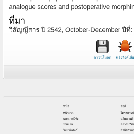
analogue scores and postoperative morphin
ที่มา
วิสัญญีสาร ปี 2542, October-December ปีที่:
ดาวน์โหลด
แจ้งลิงค์เสีย
หน้า
ลิงค์
หน้าแรก
โครงการป
บทความวิจัย
นโยบายด้
รายงาน
สถาบันวิจ
วิทยานิพนธ์
สำนักงาน