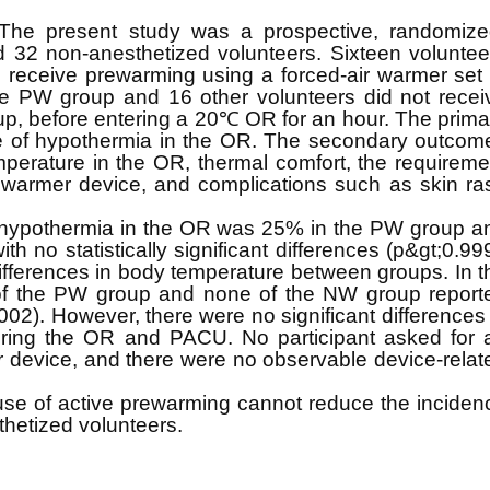
The present study was a prospective, randomize
ded 32 non-anesthetized volunteers. Sixteen voluntee
 receive prewarming using a forced-air warmer set 
e PW group and 16 other volunteers did not recei
p, before entering a 20℃ OR for an hour. The prima
e of hypothermia in the OR. The secondary outcom
perature in the OR, thermal comfort, the requireme
ir warmer device, and complications such as skin ra
 hypothermia in the OR was 25% in the PW group a
h no statistically significant differences (p&gt;0.999
differences in body temperature between groups. In t
of the PW group and none of the NW group report
.002). However, there were no significant differences 
ering the OR and PACU. No participant asked for 
er device, and there were no observable device-relat
use of active prewarming cannot reduce the inciden
thetized volunteers.