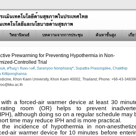
วิทยานิพนธ์
บทความจากการประชุม
ค้นหาขั้นสูง
เกี่
 Active Prewarming for Preventing Hypothermia in Non-
mized-Controlled Trial
suk
,
ศรินญา จันทะวงศ์
,
Saranyoo Nonphiaraj
*,
Supattra Prasongdee
,
Chakthip
a Kittiponghansa
Medicine, Khon Kaen University, Khon Kaen 40002, Thailand; Phone: +66-43-34839
yoo@kku.ac.th
with a forced-air warmer device at least 30 minut
erating room (OR) helps to prevent inadverte
(IPH), although doing so on a regular schedule may 
short time may reduce IPH and is more practical.
e the incidence of hypothermia in non-anesthetiz
ced-air warmer device for 10 minutes before enteri