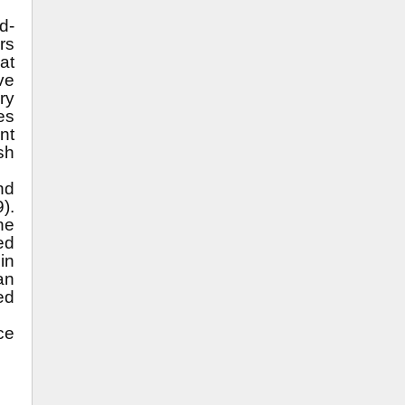
d-
rs
at
ve
ry
es
nt
sh
nd
).
he
ed
in
an
ed
ce