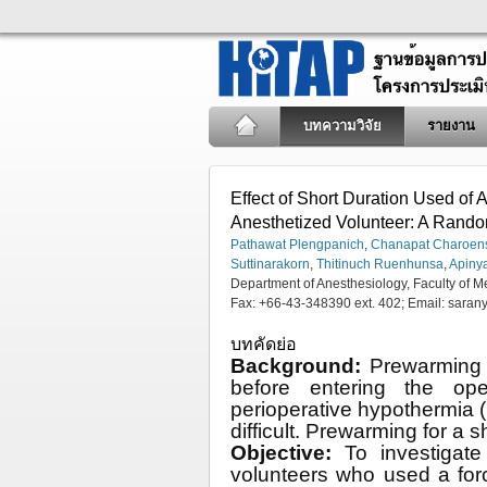
บทความวิจัย
รายงาน
Effect of Short Duration Used of
Anesthetized Volunteer: A Rando
Pathawat Plengpanich
,
Chanapat Charoen
Suttinarakorn
,
Thitinuch Ruenhunsa
,
Apiny
Department of Anesthesiology, Faculty of 
Fax: +66-43-348390 ext. 402; Email:
saran
บทคัดย่อ
Background:
Prewarming 
before entering the op
perioperative hypothermia 
difficult. Prewarming for a 
Objective:
To investigat
volunteers who used a for