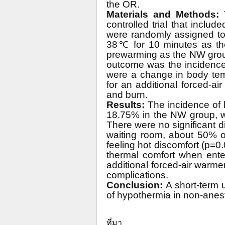
the OR.
Materials and Methods:
controlled trial that inclu
were randomly assigned to
38℃ for 10 minutes as th
prewarming as the NW grou
outcome was the incidenc
were a change in body tem
for an additional forced-a
and burn.
Results:
The incidence of
18.75% in the NW group, wit
There were no significant 
waiting room, about 50% 
feeling hot discomfort (p=0
thermal comfort when ent
additional forced-air warm
complications.
Conclusion:
A short-term 
of hypothermia in non-anes
ที่มา