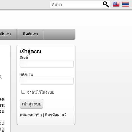
ค้นหา
ยวกับเรา
ติดต่อเรา
เข้าสู่ระบบ
อีเมล์
รหัสผ่าน
0,
จำฉันไว้ในระบบ
es
nt
be
สมัครสมาชิก
|
ลืมรหัสผ่าน?
ed
ng