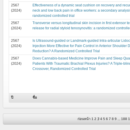
2567
Effectiveness of a dynamic seat cushion on recovery and recu
(2024)
neck and low back pain in office workers: a secondary analysis
randomized controlled trial
2567
Transverse versus longitudinal skin incision in first extensor 
(2024)
release for radial styloid tenosynovitis: a randomized controlled
2567
Is Ultrasound-guided or Landmark-guided Intra-articular Lido
(2024)
Injection More Effective for Pain Control in Anterior Shoulder 
Reduction? A Randomized Controlled Trial
2567
Does Cannabis-based Medicine Improve Pain and Sleep Quali
(2024)
Patients With Traumatic Brachial Plexus Injuries? A Triple-blin
Crossover, Randomized Controlled Trial
ปี
ชื่อ
ก่อนหน้า
1
2
3
4
5
6
7
8
9
...
188
1