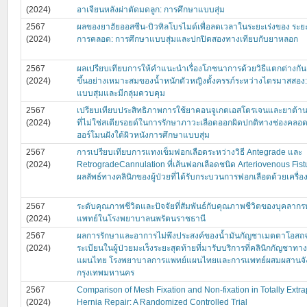
(2024)
อาเจียนหลังผ่าตัดมดลูก: การศึกษาแบบสุ่ม
2567
ผลของยาฮัยออสซีน-บิวทิลโบรไมด์เพื่อลดเวลาในระยะเร่งของ ระยะท
(2024)
การคลอด: การศึกษาแบบสุ่มและปกปิดสองทางเทียบกับยาหลอก
2567
ผลเปรียบเทียบการให้คำแนะนำเรื่องโภชนาการด้วยวิธีแตกต่างกันต
(2024)
ขึ้นอย่างเหมาะสมของนํ้าหนักตัวหญิงตั้งครรภ์ระหว่างไตรมาสสอง
แบบสุ่มและมีกลุ่มควบคุม
2567
เปรียบเทียบประสิทธิภาพการใช้ยาคอนจูเกตเอสโตรเจนและยาต้าน
(2024)
ที่ไม่ใช่สเตียรอยด์ในการรักษาภาวะเลือดออกผิดปกติทางช่องคลอดใ
ฮอร์โมนฝังใต้ผิวหนังการศึกษาแบบสุ่ม
2567
การเปรียบเทียบการแทงเข็มฟอกเลือดระหว่างวิธี Antegrade และ
(2024)
RetrogradeCannulation ที่เส้นฟอกเลือดชนิด Arteriovenous Fistu
ผลลัพธ์ทางคลินิกของผู้ป่วยที่ได้รับกระบวนการฟอกเลือดด้วยเครื่อ
2567
ระดับคุณภาพชีวิตและปัจจัยที่สัมพันธ์กับคุณภาพชีวิตของบุคลาก
(2024)
แพทย์ในโรงพยาบาลนพรัตนราชธานี
2567
ผลการรักษาและอาการไม่พึงประสงค์ของน้ำมันกัญชาเมตตาโอสถ
(2024)
ระเบียนในผู้ป่วยมะเร็งระยะสุดท้ายที่มารับบริการที่คลินิกกัญชาท
แผนไทย โรงพยาบาลการแพทย์แผนไทยและการแพทย์ผสมผสานจั
กรุงเทพมหานคร
2567
Comparison of Mesh Fixation and Non-fixation in Totally Extra
(2024)
Hernia Repair: A Randomized Controlled Trial