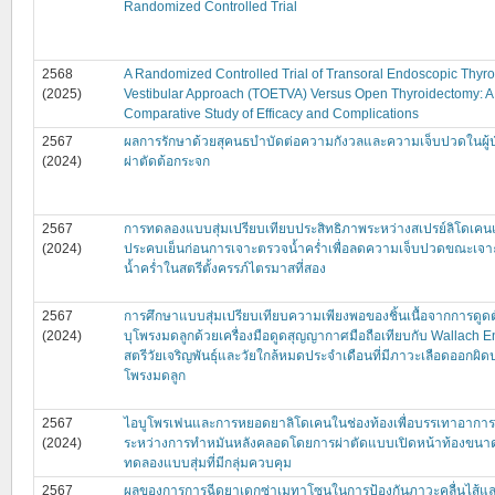
Randomized Controlled Trial
2568
A Randomized Controlled Trial of Transoral Endoscopic Thyr
(2025)
Vestibular Approach (TOETVA) Versus Open Thyroidectomy: A
Comparative Study of Efficacy and Complications
2567
ผลการรักษาด้วยสุคนธบำบัดต่อความกังวลและความเจ็บปวดในผู้ป่
(2024)
ผ่าตัดต้อกระจก
2567
การทดลองแบบสุ่มเปรียบเทียบประสิทธิภาพระหว่างสเปรย์ลิโดเค
(2024)
ประคบเย็นก่อนการเจาะตรวจนํ้าครํ่าเพื่อลดความเจ็บปวดขณะเจ
นํ้าครํ่าในสตรีตั้งครรภ์ไตรมาสที่สอง
2567
การศึกษาแบบสุ่มเปรียบเทียบความเพียงพอของชิ้นเนื้อจากการดูดตั
(2024)
บุโพรงมดลูกด้วยเครื่องมือดูดสุญญากาศมือถือเทียบกับ Wallach E
สตรีวัยเจริญพันธุ์และวัยใกล้หมดประจำเดือนที่มีภาวะเลือดออกผิ
โพรงมดลูก
2567
ไอบูโพรเฟนและการหยอดยาลิโดเคนในช่องท้องเพื่อบรรเทาอากา
(2024)
ระหว่างการทำหมันหลังคลอดโดยการผ่าตัดแบบเปิดหน้าท้องขนาดเ
ทดลองแบบสุ่มที่มีกลุ่มควบคุม
2567
ผลของการการฉีดยาเดกซ่าเมทาโซนในการป้องกันภาวะคลื่นไส้แล