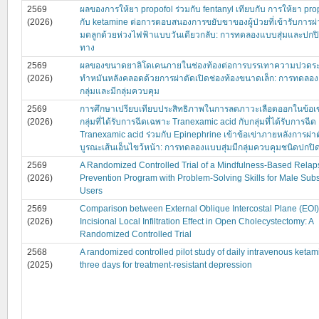
2569
ผลของการให้ยา propofol ร่วมกับ fentanyl เทียบกับ การให้ยา prop
(2026)
กับ ketamine ต่อการตอบสนองการขยับขาของผู้ป่วยที่เข้ารับการผ
มดลูกด้วยห่วงไฟฟ้าแบบวันเดียวกลับ: การทดลองแบบสุ่มและปกป
ทาง
2569
ผลของขนาดยาลิโดเคนภายในช่องท้องต่อการบรรเทาความปวดระ
(2026)
ทำหมันหลังคลอดด้วยการผ่าตัดเปิดช่องท้องขนาดเล็ก: การทดลอ
กลุ่มและมีกลุ่มควบคุม
2569
การศึกษาเปรียบเทียบประสิทธิภาพในการลดภาวะเลือดออกในข้อเข
(2026)
กลุ่มที่ได้รับการฉีดเฉพาะ Tranexamic acid กับกลุ่มที่ได้รับการฉีด
Tranexamic acid ร่วมกับ Epinephrine เข้าข้อเข่าภายหลังการผ่าต
บูรณะเส้นเอ็นไขว้หน้า: การทดลองแบบสุ่มมีกลุ่มควบคุมชนิดปกปิ
2569
A Randomized Controlled Trial of a Mindfulness-Based Relap
(2026)
Prevention Program with Problem-Solving Skills for Male Sub
Users
2569
Comparison between External Oblique Intercostal Plane (EOI
(2026)
Incisional Local Infiltration Effect in Open Cholecystectomy: A
Randomized Controlled Trial
2568
A randomized controlled pilot study of daily intravenous ketam
(2025)
three days for treatment-resistant depression