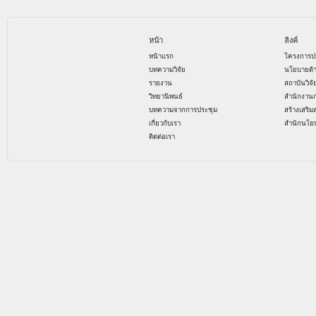
หน้า
ลิงค์
หน้าแรก
โครงการป
บทความวิจัย
นโยบายด้
รายงาน
สถาบันวิจ
วิทยานิพนธ์
สำนักงาน
บทความจากการประชุม
สร้างเสริม
เกี่ยวกับเรา
สำนักนโย
ติดต่อเรา