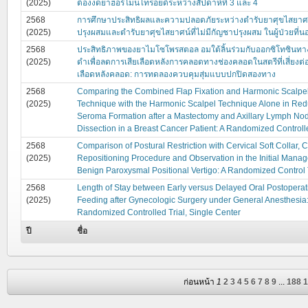
(2025)
ต้องงดยาฮอร์โมนไทรอยด์ระหว่างสัปดาห์ที่ 3 และ 4
2568
การศึกษาประสิทธิผลและความปลอดภัยระหว่างตำรับยาศุขไสยาศน์
(2025)
ปรุงผสมและตำรับยาศุขไสยาศน์ที่ไม่มีกัญชาปรุงผสม ในผู้ป่วยที่น
2568
ประสิทธิภาพของยาไมโซโพรสตอล อมใต้ลิ้นร่วมกับออกซิโทซินทา
(2025)
ดำเพื่อลดการเสียเลือดหลังการคลอดทางช่องคลอดในสตรีที่เสี่ยงต
เลือดหลังคลอด: การทดลองควบคุมสุ่มแบบปกปิดสองทาง
2568
Comparing the Combined Flap Fixation and Harmonic Scalpe
(2025)
Technique with the Harmonic Scalpel Technique Alone in Re
Seroma Formation after a Mastectomy and Axillary Lymph No
Dissection in a Breast Cancer Patient: A Randomized Controlle
2568
Comparison of Postural Restriction with Cervical Soft Collar, C
(2025)
Repositioning Procedure and Observation in the Initial Mana
Benign Paroxysmal Positional Vertigo: A Randomized Control 
2568
Length of Stay between Early versus Delayed Oral Postoperat
(2025)
Feeding after Gynecologic Surgery under General Anesthesia
Randomized Controlled Trial, Single Center
ปี
ชื่อ
ก่อนหน้า
1
2
3
4
5
6
7
8
9
...
188
1