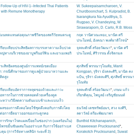
Follow-Up of HIV-1–Infected Thai Patients
W. Sukeepaisarncharoen
,
V.
 with Remune Monotherapy
Churdboonchart
,
S. Kulpradist
,
B.
Isarangkura Na Ayudthya
,
S.
Rugpao
,
V. Chandeying
,
W.
Sirawaraporn
,
D. Carlo
,
R.B. Moss
โมนทดแทนต่อคุณภาพชีวิตของสตรีวัยหมดระดู
กฤต วานิศวณะทอง
,
มานิต ศรี
ประโมทย์
,
อังคณา พงศ์ผาติโรจน์
*
ปรียบเทียบประสิทธิผลการบรรเทาความเจ็บปวด
จุลละศักดิ์ สร้อยวัฒนา
*,
มานิต ศรี
ใหญ่ทางนรีเวชของยาบูพรีนอร์ฟิน และยาเมเพอริ
ประโมทย์
,
ศิริวรรณ ตั้งจิตกมล
ระสิทธิผลของศูนย์การแพทย์เขตเมือง
ศุภสิทธิ์ พรรณารุโณทัย
,
Manit
: กรณีศึกษาของการดูแลผู้ป่วยเบาหวานและ
Kongpan
,
รุจิรา มังคละศิริ
,
มานิต คง
ิตสูง
แป้น
,
รุจิรา มังคละศิริ
,
ศุภสิทธิ์ พรรณ
รุโณทัย
ปรียบเทียบอัตราการหลุดของถ้วยและภาวะ
จุลละศักดิ์ สร้อยวัฒนา
*,
เกษม แก้ว
อทารกในการช่วยคลอดด้วยเครื่องดูด
เกียรติคุณ
,
ไพบูลย์ เจริญชัยนนท์
ะหว่างวิธีลดความดันแบบช้าและแบบเร็ว
บผลของการดึงคอโดยใช้ชุดดึงคอกับการดึงโดย
ธนวัลย์ เตชทรัพย์อมร
,
สวง จงศิริ
,
ูต่อการยืดยาวออกของกระดูกคอ
ลดาวัลย์ ตรียะพัฒนาพร
บการรักษาโรคแผลเปื่อยในช่องปาก (แผลร้อนใน)
Bunthid Kitchanapanich
,
ไพรขมิ้นชันผสมในออร่าเบส กับการใช้ออร่าเบส
Chaweewan Prucksunand
*,
บคุม (การวิจัยทางคลินิก ระยะที่ 3)
Korakotch Prucksunand
,
Suwat