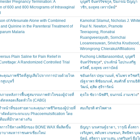
mester Pregnancy Termination: A
บุญศรี จันทร์รัชชกูล
,
ปิยภรณ์ ปัญญา
 of 600 and 800 Micrograms of Intravaginal
วชิร
,
ยงยุทธ เหราบัตย์
*
l
on of Artesunate Alone with Combined
Kamolrat Silamut
,
Nicholas J. Whit
 and Quinine in the Parenteral Treatment of
Paul N. Newton
,
Pramote
iparum Malaria
Teerapong
,
Ronatrai
Ruangveerayuth
,
Sornchai
Looareesuwan
,
Srivicha Krudsood
,
Wirongrong ChierakulAffiliations
ersus Plain Saline for Pain Relief in
Puchong Likittanasombut
,
บุญศรี
 Curettage: A Randomized Controlled Trial
จันทร์รัชชกูล
*,
ประทักษ์ โอประเสริฐ
สวัสดิ์
,
ยงยุทธ เหราบัตย์
และคุณภาพชีวิตที่สูญเสียไปจากการป่วยด้วยโรค
ชยันตร์ธร ปทุมานนท์
,
ชไมพร ทวิชศรี
รสูบบุหรี่
ณัฐจาพร พิชัยณรงค์
,
สมศักดิ์ ธรรมธิติ
วัฒน์
,
ดุสิต สุจิรารัตน์
ตภายหลังการฟื้นฟูสมรรถภาพหัวใจของผู้ป่วยที่
ดุจใจ ชัยวานิชศิริ
,
ธนกรณ์ งามเชวง
*
่าตัดหลอดเลือดหัวใจ (CABG)
ำหน้าที่ของสายตาและคุณภาพชีวิตของผู้ป่วยที่
สมเกียรติ ศรไพศาล
ผ่าตัดต้อกระจกแบบ Phacoemulsification โดย
ทียมที่มีราคาต่างกัน
การใช้ทางคลินิกของ BONE WAX ที่ผลิตขึ้น
ธัญญา นรเศรษฐ์ธาดา
,
วารุณี ตั้งสถา
ยาบาลมหาราชนครเชียงใหม่
เจริญพร
,
สดับพร เกษชนก
,
สิทธิพร บุ
นิตย์
,
สุจิตรา มหาแสน
,
เกศรินทร์ ผือโ