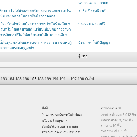
Wimolwattanapun
เทียบยาไมโสพรอสตอลรับประทานและยาไดโน
สาธิต ปิงสุทธิวงศ์
น็บช่องคลอดในการชักนำการคลอด
โรคข้อเข่าเสื่อมด้วยภายภาพบำบัดร่วมกับยา
ประจวบ มงคลศิริ
สบที่ไม่ใช่สเตียรอยด์ เปรียบเทียบกับการรักษา
ารอักเสบที่ไม่ใช่สเตียรอยด์เพียงอย่างเดียว
ห์ต้นทุน-ผลได้ของระบบการกระจายยา บนหอผู้
ปัทมากร โชติปัญญา
พยาบาลพระมงกุฎเกล้า
ผู้แต่ง
183
184
185
186
187
188
189
190
191
...
197
198
ถัดไป
ลิงค์
จำนวนเอกสาร
เอกสารทั้งหมด 3,942 ชิ้น
โครงการประเมินเทคโนโลยีและ
บทความวิจัย 3,767 ชิ้น
นโยบายด้านสุขภาพ
รายงาน 10 ชิ้น
สถาบันวิจัยระบบสาธารณสุข
วิทยานิพนธ์ 165 ชิ้น
สำนักงานกองทุนสนับสนุนการ
บทความจากการประชุม 0 