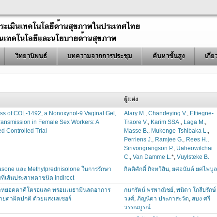
วิทยานิพนธ์
บทความจากการประชุม
ค้นหาขั้นสูง
เกี่
ผู้แต่ง
ess of COL-1492, a Nonoxynol-9 Vaginal Gel,
Alary M.
,
Chandeying V.
,
Ettiegne-
ransmission in Female Sex Workers: A
Traore V.
,
Karim SSA.
,
Laga M.
,
 Controlled Trial
Masse B.
,
Mukenge-Tshibaka L.
,
Perriens J.
,
Ramjee G.
,
Rees H.
,
Sirivongrangson P.
,
Uaheowitchai
C.
,
Van Damme L.
*,
Vuylsteke B.
sone และ Methylprednisolone ในการรักษา
กิตติศักดิ์ กิจทวีสิน
,
ยศอนันต์ ยศไพบูล
ที่เส้นประสาทตาชนิด indirect
าหยอดตาคีโตรอแลค ทรอมเมธามีนลดอาการ
กนกรัตน์ พรพาณิชย์
,
พนิดา โกสียรักษ์
สายตาผิดปกติ ด้วยแสงเลเซอร์
วงศ์
,
ภิญนิตา ประภาสะวัต
,
สบง ศรี
วรรณบูรณ์