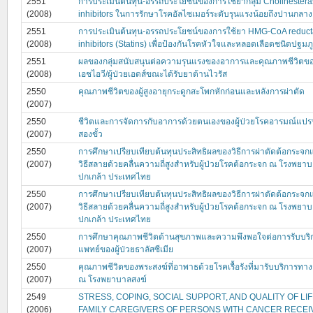
2551
การประเมินต้นทุน-อรรถประโยชน์ของการใช้ยากลุ่ม Cholinester
(2008)
inhibitors ในการรักษาโรคอัลไซเมอร์ระดับรุนแรงน้อยถึงปานกลาง
2551
การประเมินต้นทุน-อรรถประโยชน์ของการใช้ยา HMG-CoA reduc
(2008)
inhibitors (Statins) เพื่อป้องกันโรคหัวใจและหลอดเลือดชนิดปฐมภู
2551
ผลของกลุ่มสนับสนุนต่อความรุนแรงของอาการและคุณภาพชีวิตของผู
(2008)
เอชไอวี/ผู้ป่วยเอดส์ขณะได้รับยาต้านไวรัส
2550
คุณภาพชีวิตของผู้สูงอายุกระดูกสะโพกหักก่อนและหลังการผ่าตัด
(2007)
2550
ชีวิตและการจัดการกับอาการด้วยตนเองของผู้ป่วยโรคอารมณ์แป
(2007)
สองขั้ว
2550
การศึกษาเปรียบเทียบต้นทุนประสิทธิผลของวิธีการผ่าตัดต้อกระจก
(2007)
วิธีสลายด้วยคลื่นความถี่สูงสำหรับผู้ป่วยโรคต้อกระจก ณ โรงพยา
ปกเกล้า ประเทศไทย
2550
การศึกษาเปรียบเทียบต้นทุนประสิทธิผลของวิธีการผ่าตัดต้อกระจก
(2007)
วิธีสลายด้วยคลื่นความถี่สูงสำหรับผู้ป่วยโรคต้อกระจก ณ โรงพยา
ปกเกล้า ประเทศไทย
2550
การศึกษาคุณภาพชีวิตด้านสุขภาพและความพึงพอใจต่อการรับบร
(2007)
แพทย์ของผู้ป่วยธาลัสซีเมีย
2550
คุณภาพชีวิตของพระสงฆ์ที่อาพาธด้วยโรคเรื้อรังที่มารับบริการทา
(2007)
ณ โรงพยาบาลสงฆ์
2549
STRESS, COPING, SOCIAL SUPPORT, AND QUALITY OF LIF
(2006)
FAMILY CAREGIVERS OF PERSONS WITH CANCER RECEI