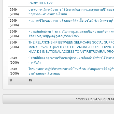
RADIOTHERAPY
2549
ประสบการณ์การมีอาการ วิธีจัดการกับอาการและคุณภาพชีวิตของผู
(2006)
ปัญหากระเพาะปัสสาวะไวเกิน
2549
คุณภาพชีวิตของมารดาหลังคลอดที่ติดเชื้อเอชไอวี จังหวัดเพชรบุรี
(2006)
2549
ความสัมพันธ์ระหว่างภาวะในการดูแลแหล่งเผชิญความเครียดแล
(2006)
ชีวิตของญาติผู้ดูแลผู้สูงอายุที่ต้องพึ่งพา
2549
THE RELATIONSHIP BETWEEN SELF-CARE SOCIAL SUPPO
(2006)
MARKERS AND QUALITY OF LIFE AMONG PEOPLE LIVING 
HIV/AIDS IN NATIONAL ACCESS TO ANTIRETROVIRAL PR
2549
ปัจจัยที่มีผลต่อคุณภาพชีวิตของผู้ป่วยแผลเลือดดำคั่งที่ขาได้รับกา
(2006)
การพันผ้า
2549
โปรแกรมการปฏิบัติการพยาบาลที่บ้านเพื่อส่งเสริมคุณภาพชีวิตผู้ที่
(2006)
จากโรคหลอดเลือดสมอง
ปี
ชื่อ
ก่อนหน้า
1
2
3
4
5
6
7
8
9
ถั