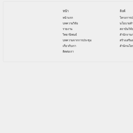
หน้า
ลิงค์
หน้าแรก
โครงการป
บทความวิจัย
นโยบายด้
รายงาน
สถาบันวิจ
วิทยานิพนธ์
สำนักงาน
บทความจากการประชุม
สร้างเสริม
เกี่ยวกับเรา
สำนักนโย
ติดต่อเรา