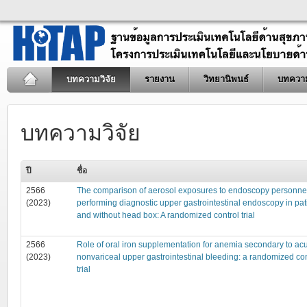
บทความวิจัย
รายงาน
วิทยานิพนธ์
บทควา
บทความวิจัย
ปี
ชื่อ
2566
The comparison of aerosol exposures to endoscopy personne
(2023)
performing diagnostic upper gastrointestinal endoscopy in pat
and without head box: A randomized control trial
2566
Role of oral iron supplementation for anemia secondary to ac
(2023)
nonvariceal upper gastrointestinal bleeding: a randomized con
trial