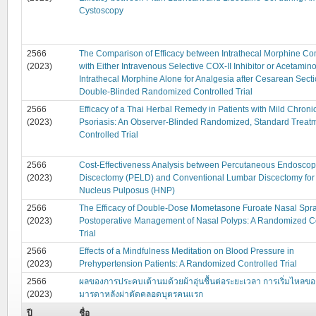
Cystoscopy
2566
The Comparison of Efficacy between Intrathecal Morphine C
(2023)
with Either Intravenous Selective COX-II Inhibitor or Acetami
Intrathecal Morphine Alone for Analgesia after Cesarean Secti
Double-Blinded Randomized Controlled Trial
2566
Efficacy of a Thai Herbal Remedy in Patients with Mild Chroni
(2023)
Psoriasis: An Observer-Blinded Randomized, Standard Treat
Controlled Trial
2566
Cost-Effectiveness Analysis between Percutaneous Endosco
(2023)
Discectomy (PELD) and Conventional Lumbar Discectomy for
Nucleus Pulposus (HNP)
2566
The Efficacy of Double-Dose Mometasone Furoate Nasal Spra
(2023)
Postoperative Management of Nasal Polyps: A Randomized Co
Trial
2566
Effects of a Mindfulness Meditation on Blood Pressure in
(2023)
Prehypertension Patients: A Randomized Controlled Trial
2566
ผลของการประคบเต้านมด้วยผ้าอุ่นชื้นต่อระยะเวลา การเริ่มไหลข
(2023)
มารดาหลังผ่าตัดคลอดบุตรคนแรก
ปี
ชื่อ