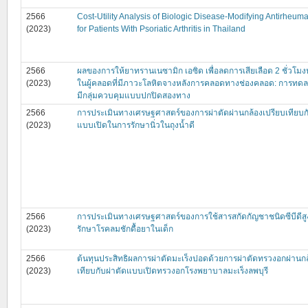
2566
Cost-Utility Analysis of Biologic Disease-Modifying Antirheum
(2023)
for Patients With Psoriatic Arthritis in Thailand
2566
ผลของการให้ยาทรานเนซามิก เอซิด เพื่อลดการเสียเลือด 2 ชั่วโม
(2023)
ในผู้คลอดที่มีภาวะโลหิตจางหลังการคลอดทางช่องคลอด: การทดลอ
มีกลุ่มควบคุมแบบปกปิดสองทาง
2566
การประเมินทางเศรษฐศาสตร์ของการผ่าตัดผ่านกล้องเปรียบเทียบก
(2023)
แบบเปิดในการรักษานิ่วในถุงน้ำดี
2566
การประเมินทางเศรษฐศาสตร์ของการใช้สารสกัดกัญชาชนิดซีบีดีส
(2023)
รักษาโรคลมชักดื้อยาในเด็ก
2566
ต้นทุนประสิทธิผลการผ่าตัดมะเร็งปอดด้วยการผ่าตัดทรวงอกผ่านกล
(2023)
เทียบกับผ่าตัดแบบเปิดทรวงอกโรงพยาบาลมะเร็งลพบุรี