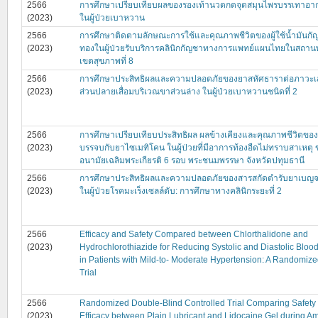
2566
การศึกษาเปรียบเทียบผลของรองเท้านวดกดจุดสมุนไพรบรรเทาอา
(2023)
ในผู้ป่วยเบาหวาน
2566
การศึกษาติดตามลักษณะการใช้และคุณภาพชีวิตของผู้ใช้น้ำมันกั
(2023)
ทองในผู้ป่วยรับบริการคลินิกกัญชาทางการแพทย์แผนไทยในสถา
เขตสุขภาพที่ 8
2566
การศึกษาประสิทธิผลและความปลอดภัยของยาสหัศธาราต่อภาวะเ
(2023)
ส่วนปลายเสื่อมบริเวณขาส่วนล่าง ในผู้ป่วยเบาหวานชนิดที่ 2
2566
การศึกษาเปรียบเทียบประสิทธิผล ผลข้างเคียงและคุณภาพชีวิตขอ
(2023)
บรรจบกับยาไซเมทิโคน ในผู้ป่วยที่มีอาการท้องอืดไม่ทราบสาเหตุ
อนามัยเฉลิมพระเกียรติ 6 รอบ พระชนมพรรษา จังหวัดปทุมธานี
2566
การศึกษาประสิทธิผลและความปลอดภัยของสารสกัดตำรับยาเบญ
(2023)
ในผู้ป่วยโรคมะเร็งเซลล์ตับ: การศึกษาทางคลินิกระยะที่ 2
2566
Efficacy and Safety Compared between Chlorthalidone and
(2023)
Hydrochlorothiazide for Reducing Systolic and Diastolic Bloo
in Patients with Mild-to- Moderate Hypertension: A Randomize
Trial
2566
Randomized Double-Blind Controlled Trial Comparing Safety
(2023)
Efficacy between Plain Lubricant and Lidocaine Gel during A